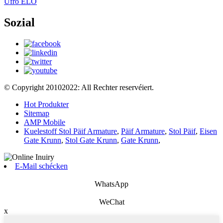
Ufro ELO
Sozial
© Copyright 20102022: All Rechter reservéiert.
Hot Produkter
Sitemap
AMP Mobile
Kuelestoff Stol Päif Armature
,
Päif Armature
,
Stol Päif
,
Eisen
Gate Krunn
,
Stol Gate Krunn
,
Gate Krunn
,
E-Mail schécken
WhatsApp
WeChat
x