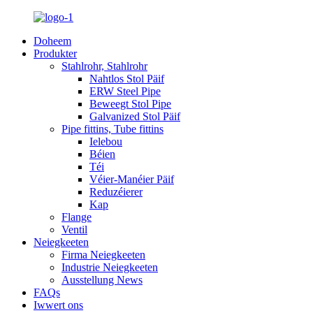
Doheem
Produkter
Stahlrohr, Stahlrohr
Nahtlos Stol Päif
ERW Steel Pipe
Beweegt Stol Pipe
Galvanized Stol Päif
Pipe fittins, Tube fittins
Ielebou
Béien
Téi
Véier-Manéier Päif
Reduzéierer
Kap
Flange
Ventil
Neiegkeeten
Firma Neiegkeeten
Industrie Neiegkeeten
Ausstellung News
FAQs
Iwwert ons