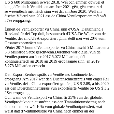
US $ 600 Milliounen iwwer 2018. Wéi och ëmmer, obwuel et
keng ëffentlech Ventildaten am Joer 2021 gëtt, gëtt erwaart datt
se wesentlech méi héich sinn wéi dat am Joer 2020. Well am
éischte Véierel vun 2021 ass de China Ventilexport ëm méi wéi
27% eropgaang.
Ënnert de Ventilexporter vu China sinn d'USA, Däitschland a
Russland fir déi Top dräi, besonnesch d'USA.De Wäert vun de
Ventile, déi an d'USA exportéiert ginn, stellt méi wéi 20% vum
Gesamtexportwäert aus.
Zënter 2017 hunn d'Ventilexporter vu China tëscht 5 Milliarden a
5,3 Milliarde Sätze geschwënn.Dorënner war d'Zuel vun de
Ventilexporten am Joer 2017 5,072 Milliarden, déi
kontinuéierlech an 2018 an 2019 eropgaange sinn, an 2019
5,278 Milliarden erreecht.
Den Export Eenheetspräis vu Ventile ass kontinuéierlech
eropgaang.Am 2017 war den Duerchschnëttspräis vun enger Rei
vu Ventile, déi a China exportéiert goufen, US $ 2.89, a bis 2020
ass den Duerchschnëttspräis vun exportéierte Ventile op US $ 3.2
/ Set eropgaang.
Och wann de Ventilexport vu China fir 25% vun der globaler
Ventilproduktioun ausmécht, ass den Transaktiounsbetrag nach
ëmmer manner wéi 10% vum globale Ventiloutputwäert, wat
weist datt d'Ventilindustrie vu China nach ëmmer an der