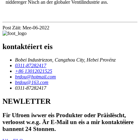
niddereger Nisch an der globaler Ventilindustrie ass.
Post Zäit: Mee-06-2022
kontaktéiert eis
Bobei Industriezon, Cangzhou City, Hebei Provënz
0311-87282417
+86 13012021525
brdou@hotmail.com
brdou@163.com
0311-87282417
NEWLETTER
Fir Ufroen iwwer eis Produkter oder Präislëscht,
verloosst w.e.g. Är E-Mail un eis a mir kontaktéiere
bannent 24 Stonnen.