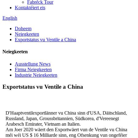
Fabréck Tour
Kontaktéiert eis
English
Doheem
Neiegkeeten
Exportstatus vu Ventile a China
Neiegkeeten
Ausstellung News
Firma Neiegkeeten
Industrie Neiegkeeten
Exportstatus vu Ventile a China
D'Haaptventilexportlänner vu China sinn d'USA, Däitschland,
Russland, Japan, Groussbritannien, Südkorea, d'Vereenegt
Arabesch Emirater, Vietnam an Italien.
Am Joer 2020 wäert den Exportwäert vun de Ventile vu China
méi wéi US $ 16 Milliarde sinn, eng Ofsenkung vun ongeféier