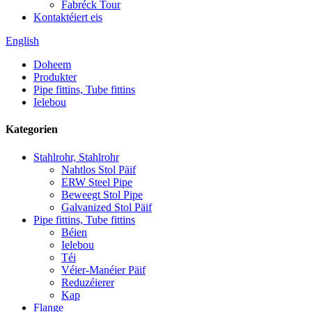
Fabréck Tour
Kontaktéiert eis
English
Doheem
Produkter
Pipe fittins, Tube fittins
Ielebou
Kategorien
Stahlrohr, Stahlrohr
Nahtlos Stol Päif
ERW Steel Pipe
Beweegt Stol Pipe
Galvanized Stol Päif
Pipe fittins, Tube fittins
Béien
Ielebou
Téi
Véier-Manéier Päif
Reduzéierer
Kap
Flange