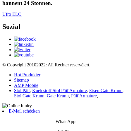
bannent 24 Stonnen.
Ufro ELO
Sozial
© Copyright 20102022: All Rechter reservéiert.
Hot Produkter
Sitemap
AMP Mobile
Stol Päif
,
Kuelestoff Stol Päif Armature
,
Eisen Gate Krunn
,
Stol Gate Krunn
,
Gate Krunn
,
Päif Armature
,
E-Mail schécken
WhatsApp