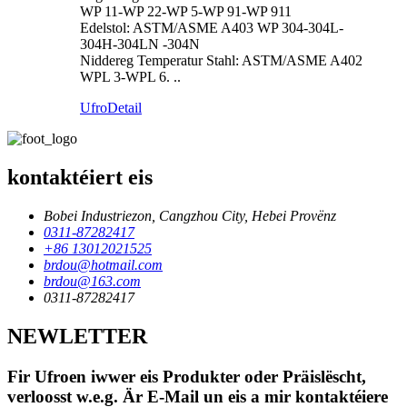
WP 11-WP 22-WP 5-WP 91-WP 911
Edelstol: ASTM/ASME A403 WP 304-304L-
304H-304LN -304N
Niddereg Temperatur Stahl: ASTM/ASME A402
WPL 3-WPL 6. ..
Ufro
Detail
kontaktéiert eis
Bobei Industriezon, Cangzhou City, Hebei Provënz
0311-87282417
+86 13012021525
brdou@hotmail.com
brdou@163.com
0311-87282417
NEWLETTER
Fir Ufroen iwwer eis Produkter oder Präislëscht,
verloosst w.e.g. Är E-Mail un eis a mir kontaktéiere