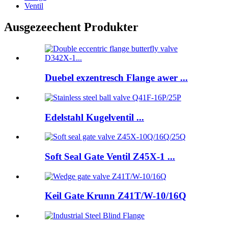
Ventil
Ausgezeechent Produkter
Duebel exzentresch Flange awer ...
Edelstahl Kugelventil ...
Soft Seal Gate Ventil Z45X-1 ...
Keil Gate Krunn Z41T/W-10/16Q