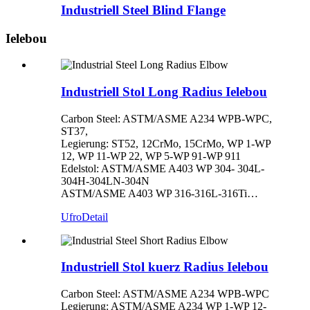
Industriell Steel Blind Flange
Ielebou
Industriell Stol Long Radius Ielebou
Carbon Steel: ASTM/ASME A234 WPB-WPC,
ST37,
Legierung: ST52, 12CrMo, 15CrMo, WP 1-WP
12, WP 11-WP 22, WP 5-WP 91-WP 911
Edelstol: ASTM/ASME A403 WP 304- 304L-
304H-304LN-304N
ASTM/ASME A403 WP 316-316L-316Ti…
Ufro
Detail
Industriell Stol kuerz Radius Ielebou
Carbon Steel: ASTM/ASME A234 WPB-WPC
Legierung: ASTM/ASME A234 WP 1-WP 12-