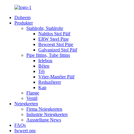
Doheem
Produkter
Stahlrohr, Stahlrohr
Nahtlos Stol Päif
ERW Steel Pipe
Beweegt Stol Pipe
Galvanized Stol Päif
Pipe fittins, Tube fittins
Ielebou
Béien
Téi
Véier-Manéier Päif
Reduzéierer
Kap
Flange
Ventil
Neiegkeeten
Firma Neiegkeeten
Industrie Neiegkeeten
Ausstellung News
FAQs
Iwwert ons