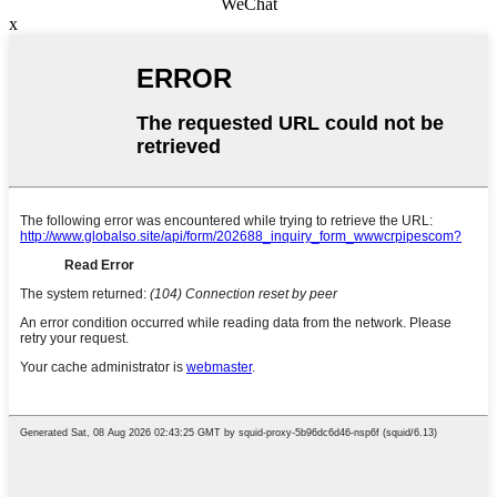
WeChat
x