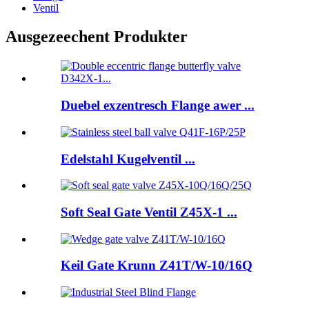
Ventil
Ausgezeechent Produkter
Duebel exzentresch Flange awer ...
Edelstahl Kugelventil ...
Soft Seal Gate Ventil Z45X-1 ...
Keil Gate Krunn Z41T/W-10/16Q