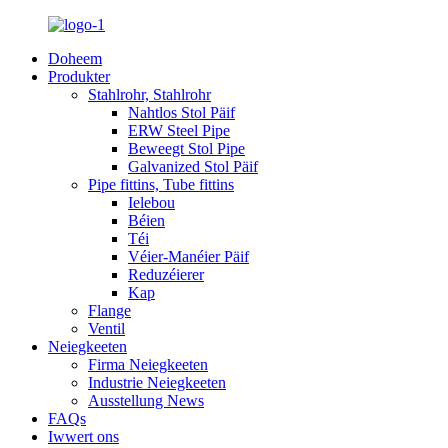
Doheem
Produkter
Stahlrohr, Stahlrohr
Nahtlos Stol Päif
ERW Steel Pipe
Beweegt Stol Pipe
Galvanized Stol Päif
Pipe fittins, Tube fittins
Ielebou
Béien
Téi
Véier-Manéier Päif
Reduzéierer
Kap
Flange
Ventil
Neiegkeeten
Firma Neiegkeeten
Industrie Neiegkeeten
Ausstellung News
FAQs
Iwwert ons