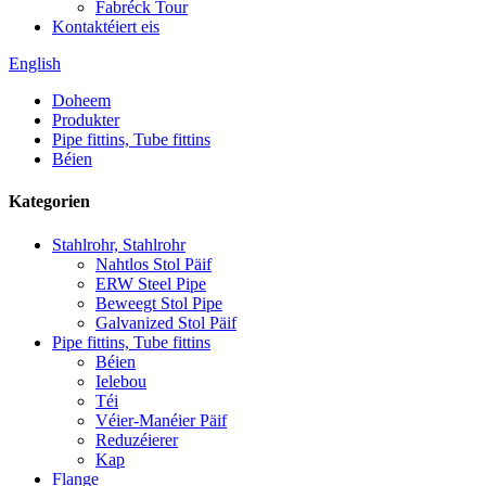
Fabréck Tour
Kontaktéiert eis
English
Doheem
Produkter
Pipe fittins, Tube fittins
Béien
Kategorien
Stahlrohr, Stahlrohr
Nahtlos Stol Päif
ERW Steel Pipe
Beweegt Stol Pipe
Galvanized Stol Päif
Pipe fittins, Tube fittins
Béien
Ielebou
Téi
Véier-Manéier Päif
Reduzéierer
Kap
Flange