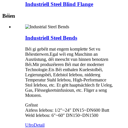
Industriell Steel Blind Flange
Béien
Industriell Steel Bends
Béi gi gebéit mat engem komplette Set vu
Béiestierwen.Egal wéi eng Maschinn an
Ausrüstung, déi meescht vun hinnen benotzen
Béi.Mir produzéieren Béi mat der moderner
Technologie.Eis Béi enthalen Kuelestolbéi,
Legierungsbéi, Edelstol Ielebou, niddereg
Temperatur Stahl Ielebou, High-Performance
Stol Ielebou, etc. Et gëtt haaptsächlech fir Ueleg,
Gas, Flëssegkeetsinfusioun, etc. Fliger a seng
Motoren.
Gréisst
Airless Ielebou: 1/2"~24" DN15~DN600 Butt
Weld Ielebou: 6"~60" DN150~DN1500
Ufro
Detail