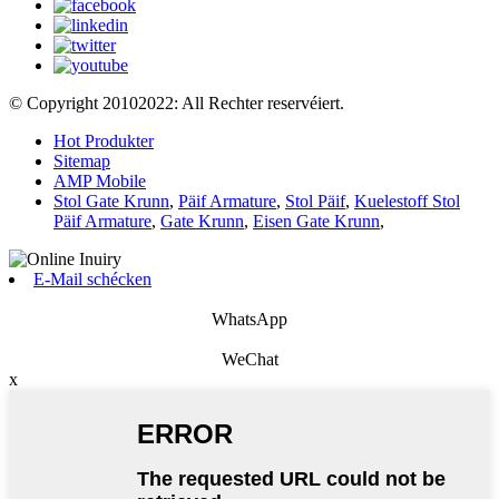
© Copyright 20102022: All Rechter reservéiert.
Hot Produkter
Sitemap
AMP Mobile
Stol Gate Krunn
,
Päif Armature
,
Stol Päif
,
Kuelestoff Stol
Päif Armature
,
Gate Krunn
,
Eisen Gate Krunn
,
E-Mail schécken
WhatsApp
WeChat
x