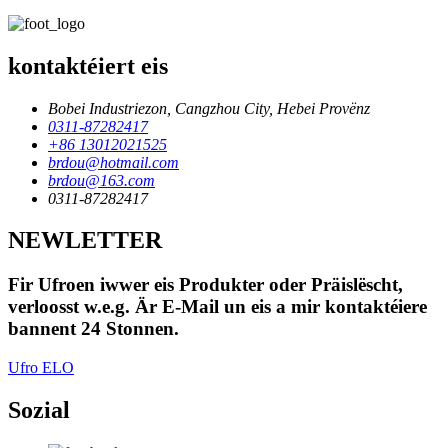
kontaktéiert eis
Bobei Industriezon, Cangzhou City, Hebei Provënz
0311-87282417
+86 13012021525
brdou@hotmail.com
brdou@163.com
0311-87282417
NEWLETTER
Fir Ufroen iwwer eis Produkter oder Präislëscht,
verloosst w.e.g. Är E-Mail un eis a mir kontaktéiere
bannent 24 Stonnen.
Ufro ELO
Sozial