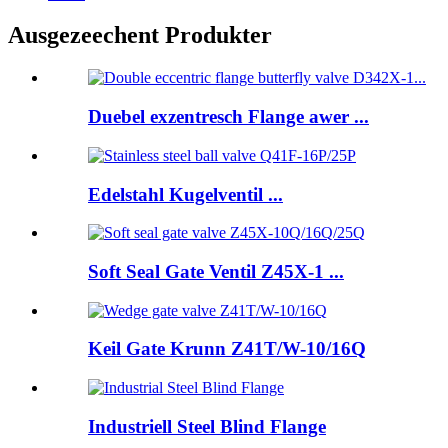
Ausgezeechent Produkter
Duebel exzentresch Flange awer ...
Edelstahl Kugelventil ...
Soft Seal Gate Ventil Z45X-1 ...
Keil Gate Krunn Z41T/W-10/16Q
Industriell Steel Blind Flange