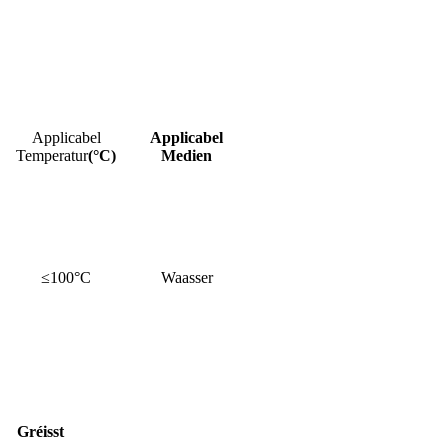
Applicabel
Applicabel
Temperatur
(°C)
Medien
≤100°C
Waasser
Gréisst