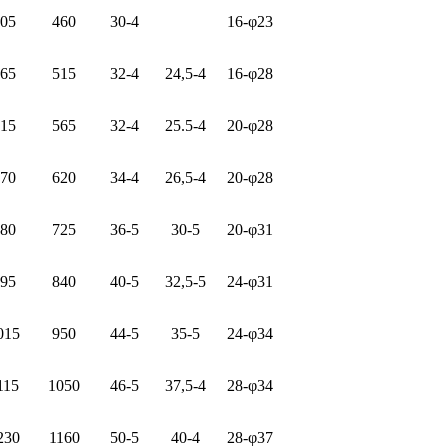
05
460
30-4
16-φ23
65
515
32-4
24,5-4
16-φ28
15
565
32-4
25.5-4
20-φ28
70
620
34-4
26,5-4
20-φ28
80
725
36-5
30-5
20-φ31
95
840
40-5
32,5-5
24-φ31
015
950
44-5
35-5
24-φ34
115
1050
46-5
37,5-4
28-φ34
230
1160
50-5
40-4
28-φ37