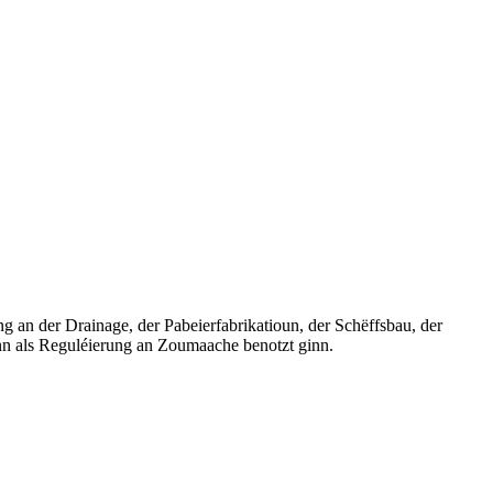
ng an der Drainage, der Pabeierfabrikatioun, der Schëffsbau, der
ann als Reguléierung an Zoumaache benotzt ginn.