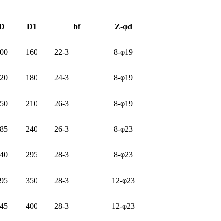
D
D1
bf
Z-φd
00
160
22-3
8-φ19
20
180
24-3
8-φ19
50
210
26-3
8-φ19
85
240
26-3
8-φ23
40
295
28-3
8-φ23
95
350
28-3
12-φ23
45
400
28-3
12-φ23