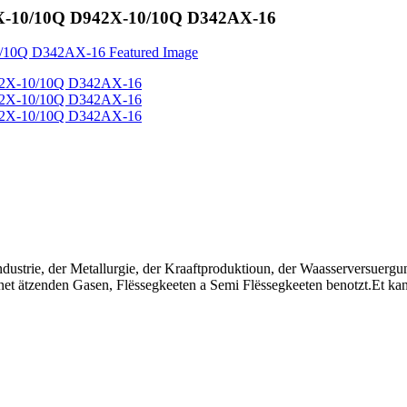
342X-10/10Q D942X-10/10Q D342AX-16
industrie, der Metallurgie, der Kraaftproduktioun, der Waasserversuergu
n net ätzenden Gasen, Flëssegkeeten a Semi Flëssegkeeten benotzt.Et k