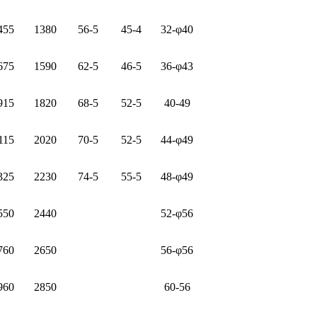
455
1380
56-5
45-4
32-φ40
675
1590
62-5
46-5
36-φ43
915
1820
68-5
52-5
40-49
115
2020
70-5
52-5
44-φ49
325
2230
74-5
55-5
48-φ49
550
2440
52-φ56
760
2650
56-φ56
960
2850
60-56