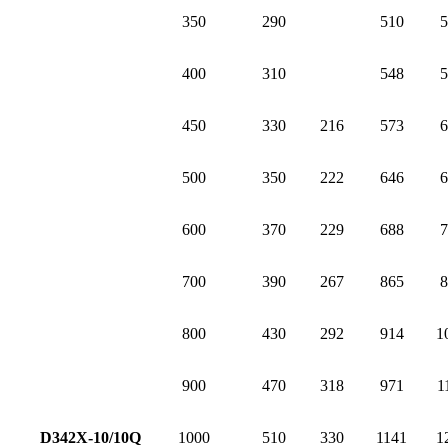
350
290
510
5
400
310
548
5
450
330
216
573
6
500
350
222
646
6
600
370
229
688
7
700
390
267
865
8
800
430
292
914
1
900
470
318
971
1
D342X-10/10Q
1000
510
330
1141
1