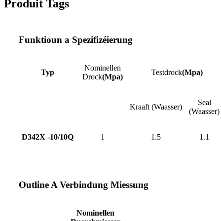
Produit Tags
Funktioun a Spezifizéierung
Nominellen
Typ
Testdrock
(Mpa)
Drock
(Mpa)
Seal
Kraaft (Waasser)
(Waasser)
D342X -10/10Q
1
1.5
1.1
Outline A Verbindung Miessung
Nominellen