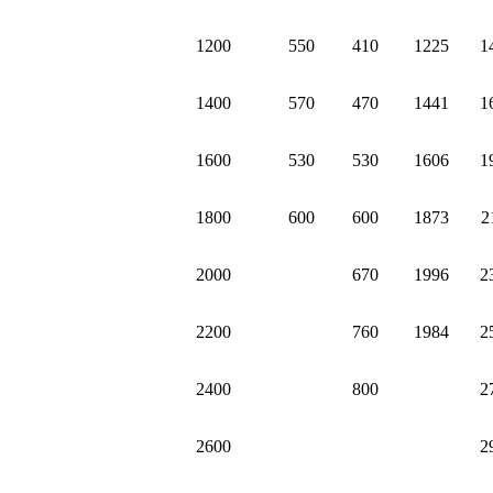
1200
550
410
1225
1
1400
570
470
1441
1
1600
530
530
1606
1
1800
600
600
1873
2
2000
670
1996
2
2200
760
1984
2
2400
800
2
2600
2