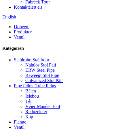
Fabréck Tour
Kontaktéiert eis
English
Doheem
Produkter
Ventil
Kategorien
Stahlrohr, Stahlrohr
Nahtlos Stol Päif
ERW Steel Pipe
Beweegt Stol Pipe
Galvanized Stol Päif
Pipe fittins, Tube fittins
Béien
Ielebou
Téi
Véier-Manéier Päif
Reduzéierer
Kap
Flange
Ventil