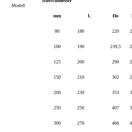
Duerchmiesser
Modell
mm
L
Ho
80
180
220
2
100
190
239,5
2
125
200
290
2
150
210
302
2
200
230
353
3
250
250
407
3
300
270
466
4