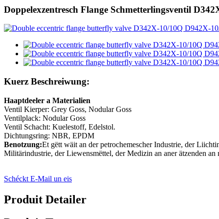
Doppelexzentresch Flange Schmetterlingsventil D
Kuerz Beschreiwung:
Haaptdeeler a Materialien
Ventil Kierper: Grey Goss, Nodular Goss
Ventilplack: Nodular Goss
Ventil Schacht: Kuelestoff, Edelstol.
Dichtungsring: NBR, EPDM
Benotzung:
Et gëtt wäit an der petrochemescher Industrie, der Liicht
Militärindustrie, der Liewensmëttel, der Medizin an aner ätzenden a
Schéckt E-Mail un eis
Produit Detailer