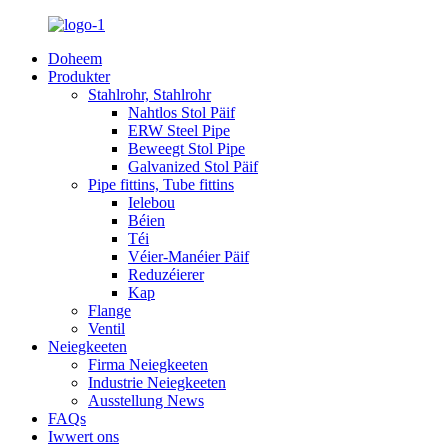
Doheem
Produkter
Stahlrohr, Stahlrohr
Nahtlos Stol Päif
ERW Steel Pipe
Beweegt Stol Pipe
Galvanized Stol Päif
Pipe fittins, Tube fittins
Ielebou
Béien
Téi
Véier-Manéier Päif
Reduzéierer
Kap
Flange
Ventil
Neiegkeeten
Firma Neiegkeeten
Industrie Neiegkeeten
Ausstellung News
FAQs
Iwwert ons