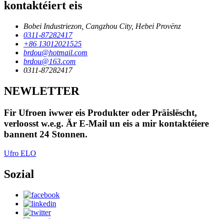
kontaktéiert eis
Bobei Industriezon, Cangzhou City, Hebei Provënz
0311-87282417
+86 13012021525
brdou@hotmail.com
brdou@163.com
0311-87282417
NEWLETTER
Fir Ufroen iwwer eis Produkter oder Präislëscht,
verloosst w.e.g. Är E-Mail un eis a mir kontaktéiere
bannent 24 Stonnen.
Ufro ELO
Sozial