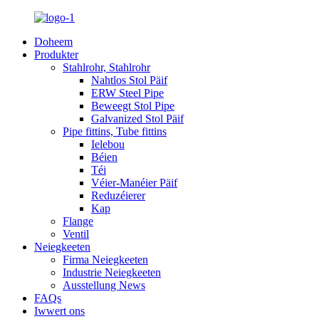
Doheem
Produkter
Stahlrohr, Stahlrohr
Nahtlos Stol Päif
ERW Steel Pipe
Beweegt Stol Pipe
Galvanized Stol Päif
Pipe fittins, Tube fittins
Ielebou
Béien
Téi
Véier-Manéier Päif
Reduzéierer
Kap
Flange
Ventil
Neiegkeeten
Firma Neiegkeeten
Industrie Neiegkeeten
Ausstellung News
FAQs
Iwwert ons