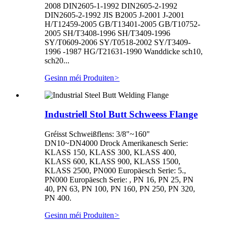
2008 DIN2605-1-1992 DIN2605-2-1992
DIN2605-2-1992 JIS B2005 J-2001 J-2001
H/T12459-2005 GB/T13401-2005 GB/T10752-
2005 SH/T3408-1996 SH/T3409-1996
SY/T0609-2006 SY/T0518-2002 SY/T3409-
1996 -1987 HG/T21631-1990 Wanddicke sch10,
sch20...
Gesinn méi Produiten
>
Industriell Stol Butt Schweess Flange
Gréisst Schweißflens: 3/8"~160"
DN10~DN4000 Drock Amerikanesch Serie:
KLASS 150, KLASS 300, KLASS 400,
KLASS 600, KLASS 900, KLASS 1500,
KLASS 2500, PN000 Europäesch Serie: 5.,
PN000 Europäesch Serie: , PN 16, PN 25, PN
40, PN 63, PN 100, PN 160, PN 250, PN 320,
PN 400.
Gesinn méi Produiten
>