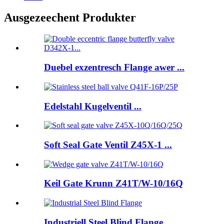
Ausgezeechent Produkter
Duebel exzentresch Flange awer ...
Edelstahl Kugelventil ...
Soft Seal Gate Ventil Z45X-1 ...
Keil Gate Krunn Z41T/W-10/16Q
Industriell Steel Blind Flange