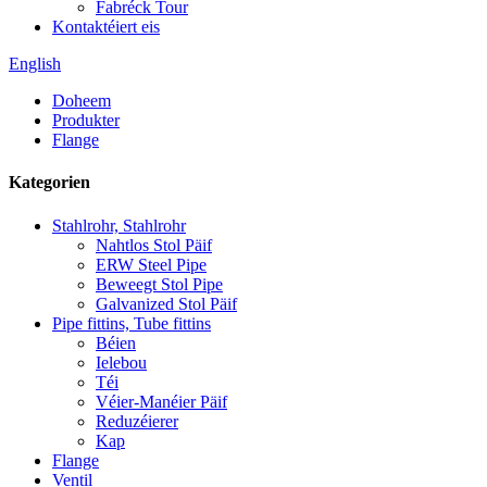
Fabréck Tour
Kontaktéiert eis
English
Doheem
Produkter
Flange
Kategorien
Stahlrohr, Stahlrohr
Nahtlos Stol Päif
ERW Steel Pipe
Beweegt Stol Pipe
Galvanized Stol Päif
Pipe fittins, Tube fittins
Béien
Ielebou
Téi
Véier-Manéier Päif
Reduzéierer
Kap
Flange
Ventil