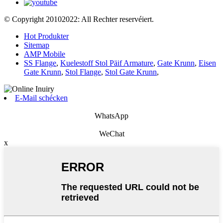
© Copyright 20102022: All Rechter reservéiert.
Hot Produkter
Sitemap
AMP Mobile
SS Flange
,
Kuelestoff Stol Päif Armature
,
Gate Krunn
,
Eisen
Gate Krunn
,
Stol Flange
,
Stol Gate Krunn
,
E-Mail schécken
WhatsApp
WeChat
x