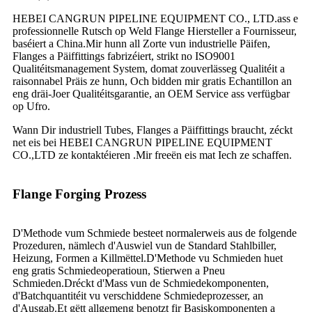
HEBEI CANGRUN PIPELINE EQUIPMENT CO., LTD.ass e
professionnelle Rutsch op Weld Flange Hiersteller a Fournisseur,
baséiert a China.Mir hunn all Zorte vun industrielle Päifen,
Flanges a Päiffittings fabrizéiert, strikt no ISO9001
Qualitéitsmanagement System, domat zouverlässeg Qualitéit a
raisonnabel Präis ze hunn, Och bidden mir gratis Echantillon an
eng dräi-Joer Qualitéitsgarantie, an OEM Service ass verfügbar
op Ufro.
Wann Dir industriell Tubes, Flanges a Päiffittings braucht, zéckt
net eis bei HEBEI CANGRUN PIPELINE EQUIPMENT
CO.,LTD ze kontaktéieren .Mir freeën eis mat Iech ze schaffen.
Flange Forging Prozess
D'Methode vum Schmiede besteet normalerweis aus de folgende
Prozeduren, nämlech d'Auswiel vun de Standard Stahlbiller,
Heizung, Formen a Killmëttel.D'Methode vu Schmieden huet
eng gratis Schmiedeoperatioun, Stierwen a Pneu
Schmieden.Dréckt d'Mass vun de Schmiedekomponenten,
d'Batchquantitéit vu verschiddene Schmiedeprozesser, an
d'Ausgab.Et gëtt allgemeng benotzt fir Basiskomponenten a