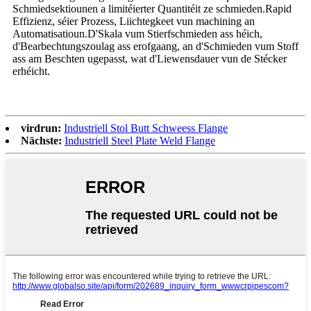
Schmiedsektiounen a limitéierter Quantitéit ze schmieden.Rapid
Effizienz, séier Prozess, Liichtegkeet vun machining an
Automatisatioun.D'Skala vum Stierfschmieden ass héich,
d'Bearbechtungszoulag ass erofgaang, an d'Schmieden vum Stoff
ass am Beschten ugepasst, wat d'Liewensdauer vun de Stécker
erhéicht.
virdrun:
Industriell Stol Butt Schweess Flange
Nächste:
Industriell Steel Plate Weld Flange