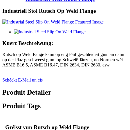
Industriell Stol Rutsch Op Weld Flange
Kuerz Beschreiwung:
Rutsch op Weld Fange kann op eng Päif geschleidert ginn an dann
op der Plaz geschweest ginn. op Schweißflänzen, no Normen wéi
ASME B16.5, ASME B16.47, DIN 2634, DIN 2630, asw.
Schéckt E-Mail un eis
Produit Detailer
Produit Tags
Gréisst vun Rutsch op Weld Flange