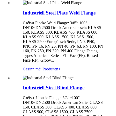
Industriell Steel Plate Weld Flange
Gréisst Placke Weld Flange: 3/8"~100"
DN10~DN2500 Drock Amerikanesch: KLASS
150, KLASS 300, KLASS 400, KLASS 600,
KLASS 900, KLASS 1500, KLASS 1500,
KLASS 2500 Europäesch Serie, PN0, PN0,
PN0. PN 16, PN 25, PN 40, PN 63, PN 100, PN
160, PN 250, PN 320, PN 400 Flange Facing
Types American Series: Flat Face(FF), Raised
Face(RF), Groov...
Gesinn méi Produiten
>
Industriell Steel Blind Flange
Gréisst Jalousie Flange: 3/8"~100"
DN10~DN2500 Drock American Serie: CLASS
150, CLASS 300, CLASS 400, CLASS 600,
CLASS 900, CLASS 1500, CLASS 2500