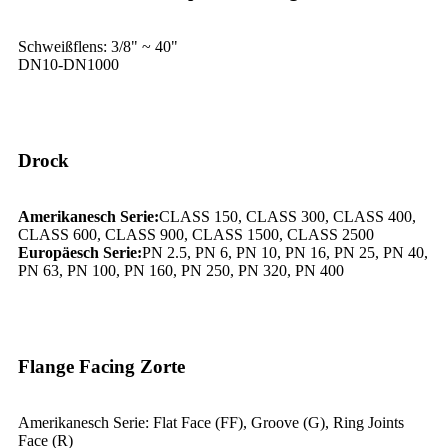
Schweißflens: 3/8" ~ 40"
DN10-DN1000
Drock
Amerikanesch Serie:
CLASS 150, CLASS 300, CLASS 400,
CLASS 600, CLASS 900, CLASS 1500, CLASS 2500
Europäesch Serie:
PN 2.5, PN 6, PN 10, PN 16, PN 25, PN 40,
PN 63, PN 100, PN 160, PN 250, PN 320, PN 400
Flange Facing Zorte
Amerikanesch Serie: Flat Face (FF), Groove (G), Ring Joints
Face (R)