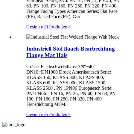
European Series,PN6. PN 16, PN 25, PN 40, PN
63, PN 100, PN 160, PN 250, PN 320, PN 400
Flange Facing Types American Series: Flat Face
(FF), Raised Face (RF), Gro...
Gesinn méi Produiten
>
Industriell Stol flaach Bearbechtung
Flange Mat Hals
Gréisst Flachschweißfläns: 3/8"~40"
DN10~DN1000 Drock Amerikanesch Serie:
KLASS 150, KLASS 300, KLASS 400,
KLASS 600, KLASS 900, KLASS 1500,
KLASS 2500 , PN 1PN06 Europäesch Serie:
PN1PN06. , PN 16, PN 25, PN 40, PN 63, PN
100, PN 160, PN 250, PN 320, PN 400
Flensdichtung MFM.
Gesinn méi Produiten
>