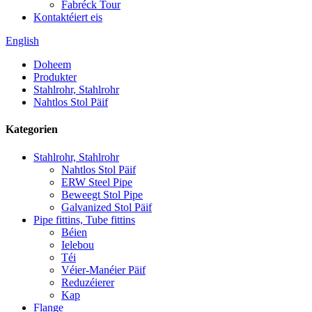
Fabréck Tour
Kontaktéiert eis
English
Doheem
Produkter
Stahlrohr, Stahlrohr
Nahtlos Stol Päif
Kategorien
Stahlrohr, Stahlrohr
Nahtlos Stol Päif
ERW Steel Pipe
Beweegt Stol Pipe
Galvanized Stol Päif
Pipe fittins, Tube fittins
Béien
Ielebou
Téi
Véier-Manéier Päif
Reduzéierer
Kap
Flange