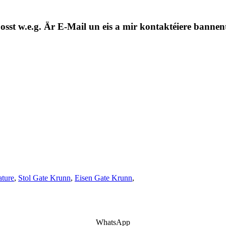
oosst w.e.g. Är E-Mail un eis a mir kontaktéiere banne
ature
,
Stol Gate Krunn
,
Eisen Gate Krunn
,
WhatsApp