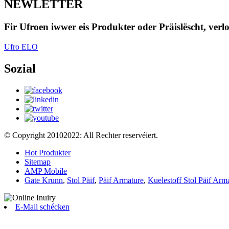
NEWLETTER
Fir Ufroen iwwer eis Produkter oder Präislëscht, verl
Ufro ELO
Sozial
© Copyright 20102022: All Rechter reservéiert.
Hot Produkter
Sitemap
AMP Mobile
Gate Krunn
,
Stol Päif
,
Päif Armature
,
Kuelestoff Stol Päif Arm
E-Mail schécken