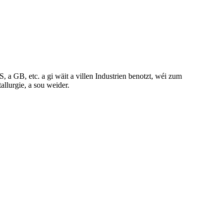
a GB, etc. a gi wäit a villen Industrien benotzt, wéi zum
llurgie, a sou weider.