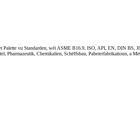
et Palette vu Standarden, wéi ASME B16.9, ISO, API, EN, DIN BS, JIS, 
el, Pharmazeutik, Chemikalien, Schëffsbau, Pabeierfabrikatioun, a Meta