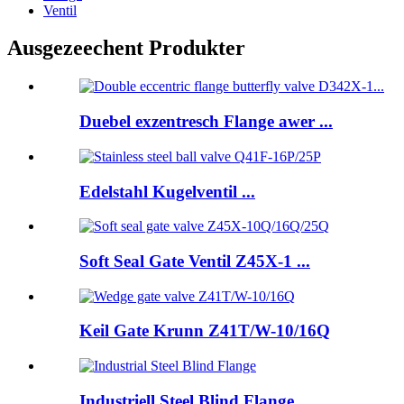
Ventil
Ausgezeechent Produkter
Duebel exzentresch Flange awer ...
Edelstahl Kugelventil ...
Soft Seal Gate Ventil Z45X-1 ...
Keil Gate Krunn Z41T/W-10/16Q
Industriell Steel Blind Flange