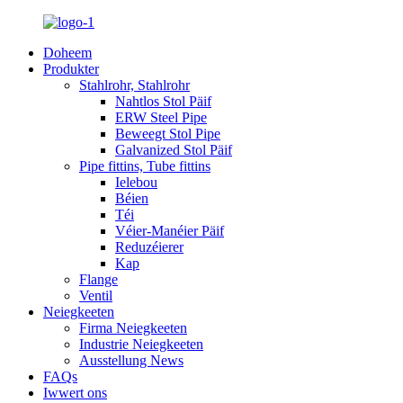
Doheem
Produkter
Stahlrohr, Stahlrohr
Nahtlos Stol Päif
ERW Steel Pipe
Beweegt Stol Pipe
Galvanized Stol Päif
Pipe fittins, Tube fittins
Ielebou
Béien
Téi
Véier-Manéier Päif
Reduzéierer
Kap
Flange
Ventil
Neiegkeeten
Firma Neiegkeeten
Industrie Neiegkeeten
Ausstellung News
FAQs
Iwwert ons