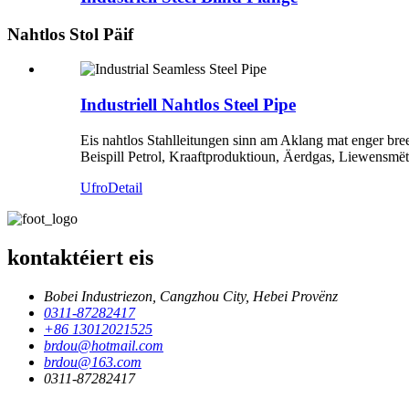
Nahtlos Stol Päif
Industriell Nahtlos Steel Pipe
Eis nahtlos Stahlleitungen sinn am Aklang mat enger bre
Beispill Petrol, Kraaftproduktioun, Äerdgas, Liewensmëtt
Ufro
Detail
kontaktéiert eis
Bobei Industriezon, Cangzhou City, Hebei Provënz
0311-87282417
+86 13012021525
brdou@hotmail.com
brdou@163.com
0311-87282417